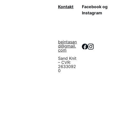
Kontakt
Facebook og 
Instagram
beintasan
d@gmail.
com
Sand Knit 
– CVR: 
2633092
0
Linket virker i 30 
dage så
husk at 
downloade
Om Sand Knit