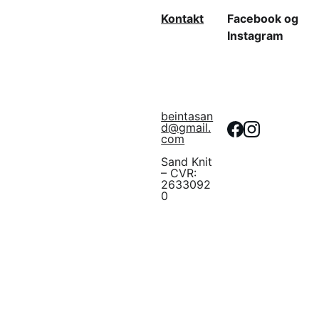
Kontakt
Facebook og 
Instagram
beintasan
d@gmail.
com
Sand Knit 
– CVR: 
2633092
0
Linket virker i 30 
dage så
husk at 
downloade
Om Sand Knit