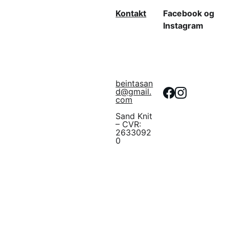
Kontakt
Facebook og 
Instagram
beintasan
d@gmail.
com
Sand Knit 
– CVR: 
2633092
0
Linket virker i 30 
dage så
husk at 
downloade
Om Sand Knit